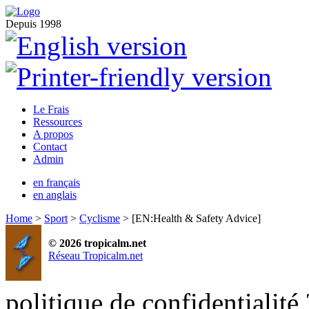
Depuis 1998
Le Frais
Ressources
A propos
Contact
Admin
en français
en anglais
Home
>
Sport
>
Cyclisme
> [EN:Health & Safety Advice]
© 2026 tropicalm.net
Réseau Tropicalm.net
politique de confidentialité 